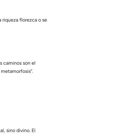
a riqueza florezca o se
os caminos son el
a metamorfosis”.
, sino divino. El