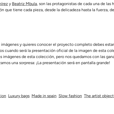
mírez
y
Beatriz Mbula
, son las protagonistas de cada una de las 
ión que tiene cada pieza, desde la delicadeza hasta la fuerza, de
las imágenes y quieres conocer el proyecto completo debes est
 cuando será la presentación oficial de la imagen de esta col
las imágenes de esta colección, pero nos quedamos con las gan
amos una sorpresa: ¡La presentación será en pantalla grande!
tion
Luxury bags
Made in spain
Slow fashion
The artist object