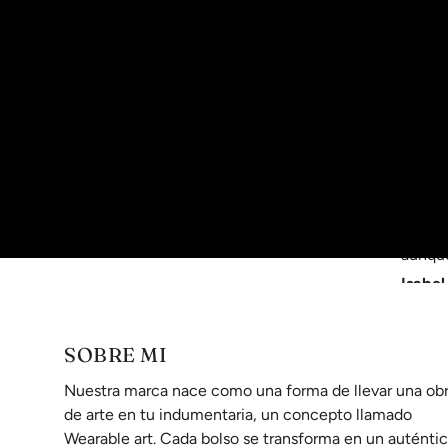
Me en-
Es más
Ana B
Elegan
Es una
encant
Por po
aunque
Isabe
Orsay 
SOBRE MI
Estoy 
fija en
Nuestra marca nace como una forma de llevar una ob
de arte en tu indumentaria, un concepto llamado
Rosa M
Wearable art. Cada bolso se transforma en un auténti