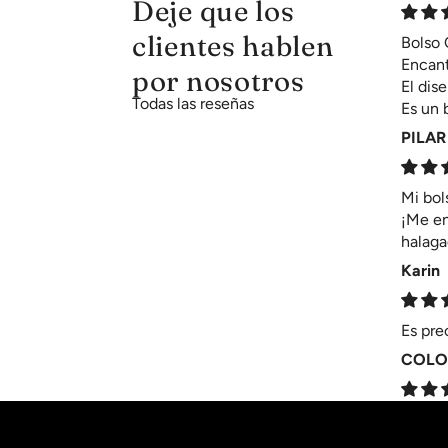
Deje que los
clientes hablen
Bolso
Encant
por nosotros
El dis
Todas las reseñas
Es un 
PILAR
Mi bol
¡Me en
halaga
Karin
Es pre
COLO
Minimo
Es un 