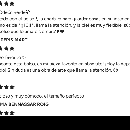
 Odeón verde💚
ada con el bolso!!, la apertura para guardar cosas en su interio
eño es de *¡¡10!!*, llama la atención, y la piel es muy flexible, 
bolso que lo amaré siempre💚❤️
 PERIS MARTI
so favorito ✨
canta este bolso, es mi pieza favorita en absoluto! ¡Hoy la de
do! Sin duda es una obra de arte que llama la atención. 😍
cioso y muy cómodo, el tamaño perfecto
MA BENNASSAR ROIG
nt violeta
pequeña obra de arte.