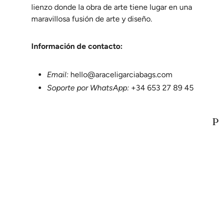
lienzo donde la obra de arte tiene lugar en una
Maravi
maravillosa fusión de arte y diseño.
Bolso,
Nieves
Información de contacto:
Magní
Email:
hello@araceligarciabags.com
El bol
Soporte por WhatsApp:
+34 653 27 89 45
Rosal
P
Sensi
Montpa
creaci
Ascen
Bolso 
Es cóm
Maria 