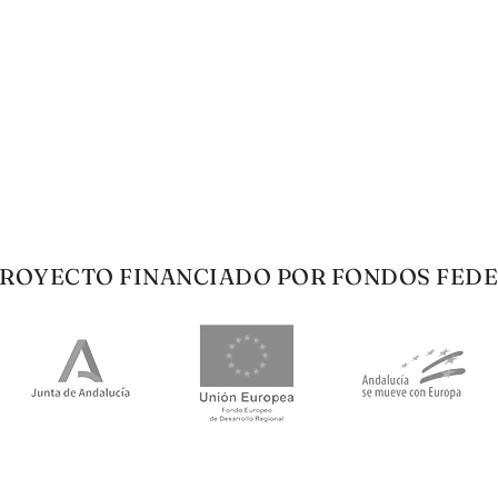
lla
 monedero y tarjetero son para mi una verdadera maravilla. Estil
 Sánchez Morillo
fico
so que me ha llegado es precios, la piel súper gustosa y el dise
ía Fernandez
ROYECTO FINANCIADO POR FONDOS FED
rnasse rojo . Elegante, cómodo, original, único y bello. Muchas 
ones. Me encantan.
sión Fuentes Calvo
Orsay rojo
o llevar una obra de arte encima,es un bolso de lujo,me encant
Josefa Borrella Estevez