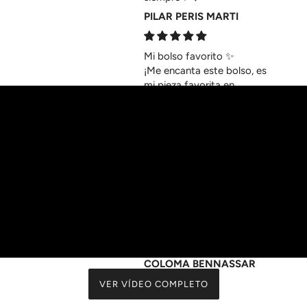
PILAR PERIS MARTI
Mi bolso favorito ✨
¡Me encanta este bolso, es
mi pieza favorita en
absoluto! ¡Hoy la
dependienta de una tienda
me lo ha halagado! Sin
duda es una obra de arte
que llama la atención. 😍
Karin
Es precioso y muy
cómodo, el tamaño
perfecto
COLOMA BENNASSAR
ROIG
VER VÍDEO COMPLETO