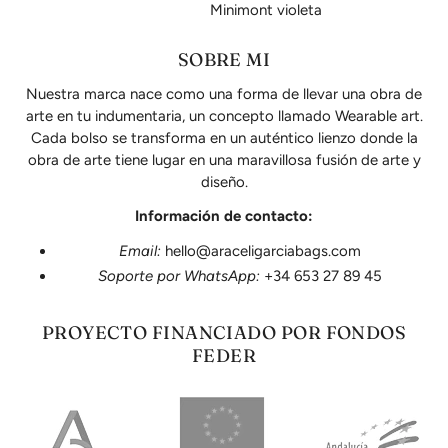
Minimont violeta
Es un pequeña obra de
arte.
SOBRE MI
Parece que apenas cabrá
Nuestra marca nace como una forma de llevar una obra de
nada y no es así. El holgado
en su base .
arte en tu indumentaria, un concepto llamado Wearable art.
Me encantaría un
Cada bolso se transforma en un auténtico lienzo donde la
intermedio entre los dos
obra de arte tiene lugar en una maravillosa fusión de arte y
tamaños!
diseño.
Todos los bolsos son
Información de contacto:
preciosos y llaman la
atención!
Email:
hello@araceligarciabags.com
Felicidades chicas 🌻
Soporte por WhatsApp:
+34 653 27 89 45
Cristina Gómez Fernández
PROYECTO FINANCIADO POR FONDOS
Fantastico tiene una piel
FEDER
increible gusta mucho
Rosario Garcia pidal