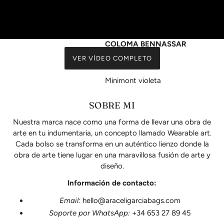
Es precioso y muy
cómodo, el tamaño
perfecto
COLOMA BENNASSAR
ROIG
VER VÍDEO COMPLETO
Minimont violeta
Es un pequeña obra de
arte.
SOBRE MI
Parece que apenas cabrá
Nuestra marca nace como una forma de llevar una obra de
nada y no es así. El holgado
en su base .
arte en tu indumentaria, un concepto llamado Wearable art.
Me encantaría un
Cada bolso se transforma en un auténtico lienzo donde la
intermedio entre los dos
obra de arte tiene lugar en una maravillosa fusión de arte y
tamaños!
diseño.
Todos los bolsos son
Información de contacto:
preciosos y llaman la
atención!
Email:
hello@araceligarciabags.com
Felicidades chicas 🌻
Soporte por WhatsApp:
+34 653 27 89 45
Cristina Gómez Fernández