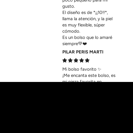
gusto.
El diseño es de *¡¡10!!*,
llama la atención, y la piel
es muy flexible, súper
cómodo.
Es un bolso que lo amaré
siempre💚❤️
PILAR PERIS MARTI
Mi bolso favorito ✨
¡Me encanta este bolso, es
mi pieza favorita en
absoluto! ¡Hoy la
dependienta de una tienda
me lo ha halagado! Sin
duda es una obra de arte
que llama la atención. 😍
Karin